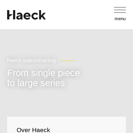
menu
Haeck subcontracting
From single piece
to large series
Over Haeck